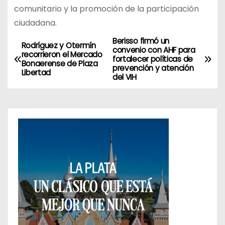
comunitario y la promoción de la participación
ciudadana.
Berisso firmó un
N
Rodríguez y Otermín
convenio con AHF para
recorrieron el Mercado
fortalecer políticas de
a
Bonaerense de Plaza
prevención y atención
Libertad
del VIH
v
e
g
a
c
i
ó