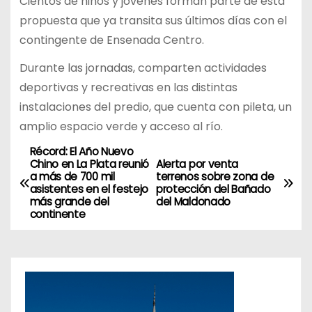
Cientos de niños y jóvenes forman parte de esta
propuesta que ya transita sus últimos días con el
contingente de Ensenada Centro.
Durante las jornadas, comparten actividades
deportivas y recreativas en las distintas
instalaciones del predio, que cuenta con pileta, un
amplio espacio verde y acceso al río.
Récord: El Año Nuevo
N
Chino en La Plata reunió
Alerta por venta
a más de 700 mil
terrenos sobre zona de
a
asistentes en el festejo
protección del Bañado
más grande del
del Maldonado
v
continente
e
g
a