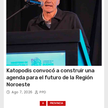
a
d
a
s
Katopodis convocó a construir una
agenda para el futuro de la Región
Noroeste
Ago 7, 2026
PPD
A
PROVINCIA