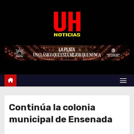
S
k
i
p
t
o
c
o
n
t
e
n
t
Continúa la colonia
municipal de Ensenada