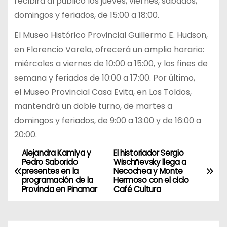
recibirá al público los jueves, viernes, sábados,
domingos y feriados, de 15:00 a 18:00.
El Museo Histórico Provincial Guillermo E. Hudson,
en Florencio Varela, ofrecerá un amplio horario:
miércoles a viernes de 10:00 a 15:00, y los fines de
semana y feriados de 10:00 a 17:00. Por último,
el Museo Provincial Casa Evita, en Los Toldos,
mantendrá un doble turno, de martes a
domingos y feriados, de 9:00 a 13:00 y de 16:00 a
20:00.
Alejandra Kamiya y
El historiador Sergio
N
Pedro Saborido
Wischñevsky llega a
presentes en la
Necochea y Monte
a
programación de la
Hermoso con el ciclo
Provincia en Pinamar
Café Cultura
v
e