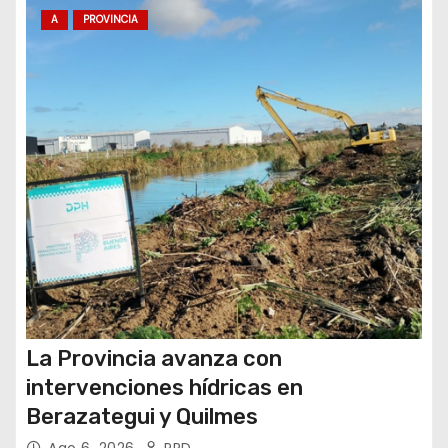
t
A
PROVINCIA
r
a
d
a
s
La Provincia avanza con
intervenciones hídricas en
Berazategui y Quilmes