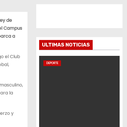
ley de
l el Campus
barca a
ULTIMAS NOTICIAS
o el Club
DEPORTE
obal,
 masculino,
ara la
uerzo y