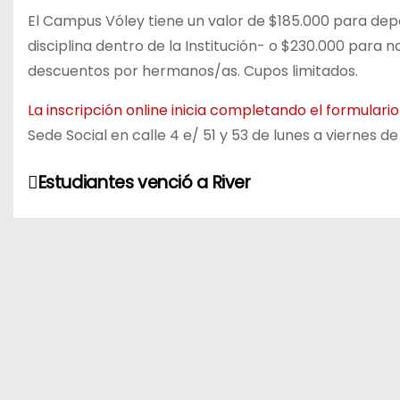
El Campus Vóley tiene un valor de $185.000 para depo
disciplina dentro de la Institución- o $230.000 para 
descuentos por hermanos/as. Cupos limitados.
La inscripción online inicia completando el formulario
Sede Social en calle 4 e/ 51 y 53 de lunes a viernes d
N
Estudiantes venció a River
a
v
e
g
a