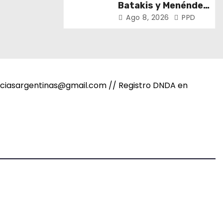
Batakis y Menéndez
encabezaron la 108°
Ago 8, 2026
PPD
Asamblea del CNV
noticiasargentinas@gmail.com // Registro DNDA en