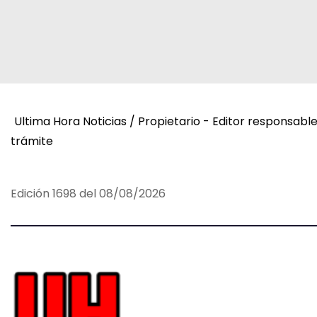
c
i
ó
n
d
Ultima Hora Noticias / Propietario - Editor responsabl
trámite
e
e
Edición 1698 del 08/08/2026
n
t
r
a