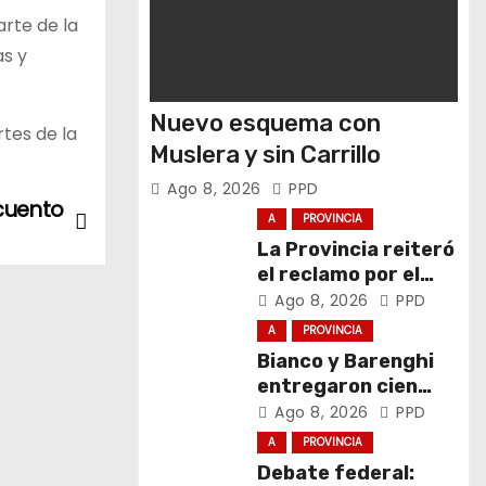
rte de la
as y
Nuevo esquema con
tes de la
Muslera y sin Carrillo
Ago 8, 2026
PPD
scuento
A
PROVINCIA
La Provincia reiteró
el reclamo por el
respeto al
Ago 8, 2026
PPD
federalismo
A
PROVINCIA
Bianco y Barenghi
entregaron cien
computadoras de
Ago 8, 2026
PPD
Conectar Igualdad
A
PROVINCIA
Bonaerense
Debate federal: