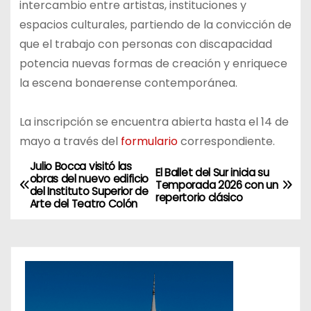
intercambio entre artistas, instituciones y
espacios culturales, partiendo de la convicción de
que el trabajo con personas con discapacidad
potencia nuevas formas de creación y enriquece
la escena bonaerense contemporánea.
La inscripción se encuentra abierta hasta el 14 de
mayo a través del
formulario
correspondiente.
Julio Bocca visitó las
N
El Ballet del Sur inicia su
obras del nuevo edificio
Temporada 2026 con un
del Instituto Superior de
a
repertorio clásico
Arte del Teatro Colón
v
e
g