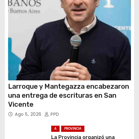
a
d
a
s
Larroque y Mantegazza encabezaron
una entrega de escrituras en San
Vicente
Ago 5, 2026
PPD
A
PROVINCIA
La Provincia organizó una