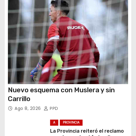
a
d
a
s
Nuevo esquema con Muslera y sin
Carrillo
Ago 8, 2026
PPD
A
PROVINCIA
La Provincia reiteró el reclamo