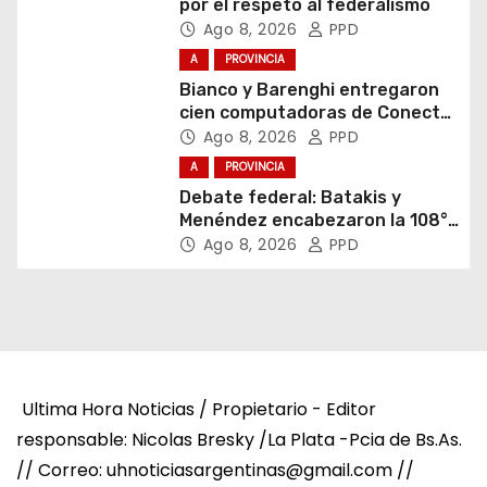
por el respeto al federalismo
Ago 8, 2026
PPD
A
PROVINCIA
Bianco y Barenghi entregaron
cien computadoras de Conectar
Igualdad Bonaerense
Ago 8, 2026
PPD
A
PROVINCIA
Debate federal: Batakis y
Menéndez encabezaron la 108°
Asamblea del CNV
Ago 8, 2026
PPD
Ultima Hora Noticias / Propietario - Editor
responsable: Nicolas Bresky /La Plata -Pcia de Bs.As.
// Correo: uhnoticiasargentinas@gmail.com //