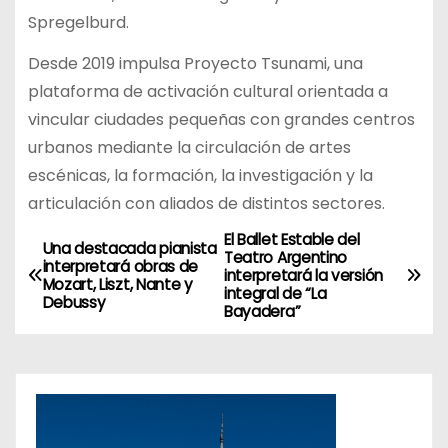
Spregelburd.
Desde 2019 impulsa Proyecto Tsunami, una
plataforma de activación cultural orientada a
vincular ciudades pequeñas con grandes centros
urbanos mediante la circulación de artes
escénicas, la formación, la investigación y la
articulación con aliados de distintos sectores.
El Ballet Estable del
N
Una destacada pianista
Teatro Argentino
interpretará obras de
interpretará la versión
a
Mozart, Liszt, Nante y
integral de “La
Debussy
Bayadera”
v
e
g