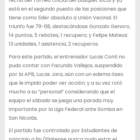
fecha del Torneo Oficial del básquet local y ya
está en el segundo puesto de las posiciones que
tiene como líder absoluto a Unión Vecinal. El
triunfo fue 79-68, destacándose Gonzalo Genoro,
14 puntos, 5 rebotes, 1 recupero; y Felipe Mateos:
13 unidades, 1 asistencia, 2 recuperos.
Para este partido, el entrenador Lucas Conti no
pudo contar con Facundo Vallejos, suspendido
por la APB, Lucas Jara, aún con un edema óseo
que le impido poder ver acción; y a su vez rotó
mucho a su “personal” considerando que el
equipo el sábado se juega una parada muy
importante por la Liga Federal ante Somisa en
San NIcolás.
El partido fue controlado por Estudiantes de
principio a fin (Platense nunca pudo estar el