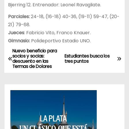
Bjerring 12. Entrenador: Leonel Ravagliate.
Parciales:
24-18, (16-18) 40-36, (19-11) 59-47, (20-
21) 79-68.
Jueces
: Fabricio Vito, Franco Knauer.
Gimnasio:
Polideportivo Estadio UNO.
Nuevo beneficio para
N
socios y socias:
Estudiantes busca los
descuento en las
tres puntos
a
Termas de Dolores
v
e
g
a
c