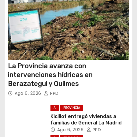
d
a
s
La Provincia avanza con
intervenciones hídricas en
Berazategui y Quilmes
Ago 6, 2026
PPD
A
PROVINCIA
Kicillof entregó viviendas a
familias de General La Madrid
Ago 6, 2026
PPD