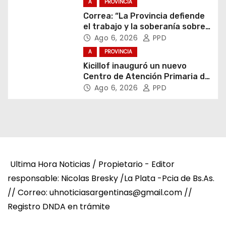
A
PROVINCIA
Correa: “La Provincia defiende
el trabajo y la soberanía sobre
puertos y ríos”
Ago 6, 2026
PPD
A
PROVINCIA
Kicillof inauguró un nuevo
Centro de Atención Primaria de
la Salud
Ago 6, 2026
PPD
Ultima Hora Noticias / Propietario - Editor
responsable: Nicolas Bresky /La Plata -Pcia de Bs.As.
// Correo: uhnoticiasargentinas@gmail.com //
Registro DNDA en trámite