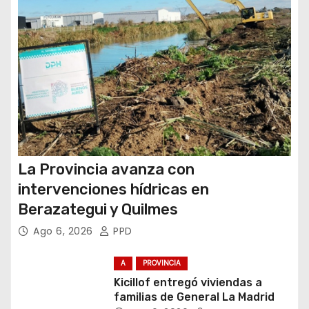
d
a
s
La Provincia avanza con
intervenciones hídricas en
Berazategui y Quilmes
Ago 6, 2026
PPD
A
PROVINCIA
Kicillof entregó viviendas a
familias de General La Madrid