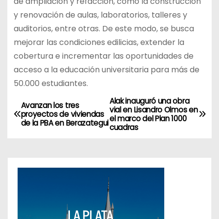
de ampliación y refacción, como la construcción
y renovación de aulas, laboratorios, talleres y
auditorios, entre otras. De este modo, se busca
mejorar las condiciones edilicias, extender la
cobertura e incrementar las oportunidades de
acceso a la educación universitaria para más de
50.000 estudiantes.
Alak inauguró una obra
N
Avanzan los tres
vial en Lisandro Olmos en
proyectos de viviendas
el marco del Plan 1000
a
de la PBA en Berazategui
cuadras
v
e
g
a