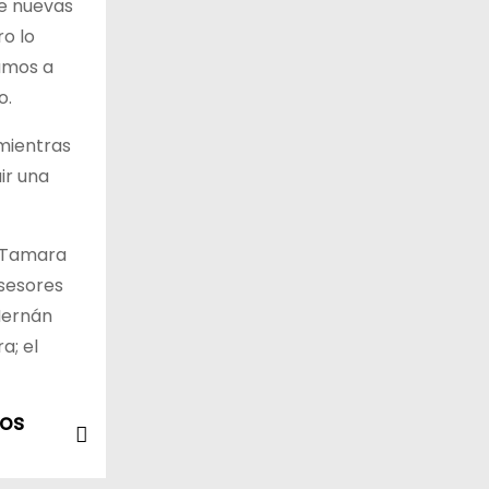
de nuevas
ro lo
amos a
o.
 mientras
ir una
, Tamara
Asesores
Hernán
a; el
los