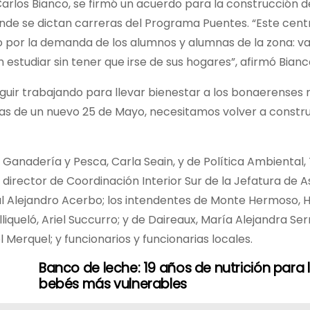
Carlos Bianco, se firmó un acuerdo para la construcción 
donde se dictan carreras del Programa Puentes. “Este cent
 por la demanda de los alumnos y alumnas de la zona: v
estudiar sin tener que irse de sus hogares”, afirmó Bianc
 seguir trabajando para llevar bienestar a los bonaerenses
as de un nuevo 25 de Mayo, necesitamos volver a constru
, Ganadería y Pesca, Carla Seain, y de Política Ambiental
r; el director de Coordinación Interior Sur de la Jefatura de 
al Alejandro Acerbo; los intendentes de Monte Hermoso, 
iqueló, Ariel Succurro; y de Daireaux, María Alejandra Serr
l Merquel; y funcionarios y funcionarias locales.
Banco de leche: 19 años de nutrición para 
bebés más vulnerables