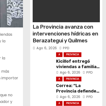
La Provincia avanza con
intervenciones hídricas en
viendas
Berazategui y Quilmes
y la
Ago 6, 2026
PPD
A
PROVINCIA
 la
Kicillof entregó
viviendas a familias
i más
de General La
Ago 6, 2026
PPD
Madrid
n importar
A
PROVINCIA
Correa: “La
Provincia defiende
 que no
el trabajo y la
Ago 6, 2026
PPD
nador y
soberanía sobre
A
PROVINCIA