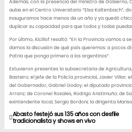
Además, con la presencia del ministro de Gobierno, 
aulas en el Centro Universitario “Elsa Kaltenbach”, 
inauguramos hace menos de un año y ya quedó chico
duplicar su capacidad para que todos y todas puedan 
Por último, Kicillof resaltó: “En la Provincia vamos a
damos la discusión de qué país queremos: a pocos dí
Patria que ponga primero a los argentinos”.
Estuvieron presentes la subsecretaria de Agricultura
Basteiro; el jefe de la Policía provincial, Javier Villa
del Gobernador, Gabriel Godoy; el diputado provinci
Arranz; de Coronel Rosales, Rodrigo Aristimuño; de Sall
exintendente local, Sergio Bordoni; la dirigenta Mariso
Abasto festejó sus 135 años con desfile
N
tradicionalista y shows en vivo
a