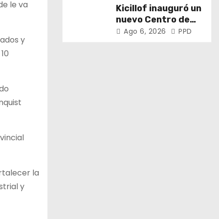
puertos y ríos”
de le va
Kicillof inauguró un
nuevo Centro de
Atención Primaria
Ago 6, 2026
PPD
rados y
de la Salud
 10
ndo
nquist
vincial
talecer la
trial y