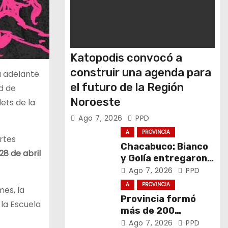
Katopodis convocó a
construir una agenda para
rá adelante
el futuro de la Región
ad de
Noroeste
ets de la
Ago 7, 2026
PPD
A
PROVINCIA
Artes
Chacabuco: Bianco
28 de abril
y Golía entregaron
computadoras a
Ago 7, 2026
PPD
estudiantes
A
PROVINCIA
mes, la
Provincia formó
 la Escuela
más de 200
promotores de
Ago 7, 2026
PPD