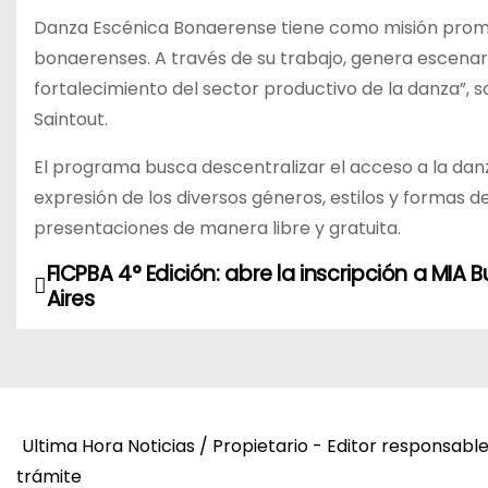
Danza Escénica Bonaerense tiene como misión promove
bonaerenses. A través de su trabajo, genera escenari
fortalecimiento del sector productivo de la danza”, s
Saintout.
El programa busca descentralizar el acceso a la danz
expresión de los diversos géneros, estilos y formas 
presentaciones de manera libre y gratuita.
FICPBA 4° Edición: abre la inscripción a MIA 
N
Aires
a
v
e
Ultima Hora Noticias / Propietario - Editor responsabl
g
trámite