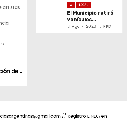
derechos de niñas,
A
LOCAL
 artistas
niños y
El Municipio retiró
adolescentes
vehículos
ncia
abandonados de
Ago 7, 2026
PPD
San Carlos, Olmos y
el casco urbano
la
ción de
noticiasargentinas@gmail.com // Registro DNDA en