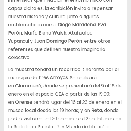
inmersivas que mezclan el entorno físico con
capas digitales, la exhibición invita a repensar
nuestra historia y cultura junto a figuras
emblemáticas como
Diego Maradona
,
Eva
Perón
,
María Elena Walsh
,
Atahualpa
Yupanqui
y
Juan Domingo Perón
, entre otros
referentes que definen nuestro imaginario
colectivo.
La muestra tendrá un recorrido itinerante por el
municipio de
Tres Arroyos
. Se realizará
en
Claromecó
, donde se presentará del 9 al 16 de
enero en el espacio QEA a partir de las 19:00;
en
Orense
tendrá lugar del 16 al 23 de enero en el
museo local desde las 19 horas; y en
Reta
, donde
podrá visitarse del 26 de enero al 2 de febrero en
la Biblioteca Popular “Un Mundo de Libros” de