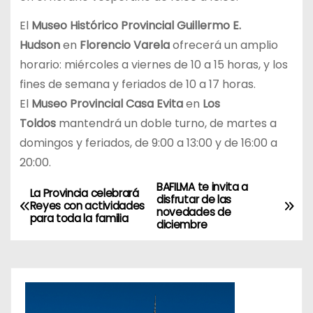
El
Museo Histórico Provincial Guillermo E.
Hudson
en
Florencio Varela
ofrecerá un amplio
horario: miércoles a viernes de 10 a 15 horas, y los
fines de semana y feriados de 10 a 17 horas.
El
Museo Provincial Casa Evita
en
Los
Toldos
mantendrá un doble turno, de martes a
domingos y feriados, de 9:00 a 13:00 y de 16:00 a
20:00.
BAFILMA te invita a
N
La Provincia celebrará
disfrutar de las
Reyes con actividades
novedades de
a
para toda la familia
diciembre
v
e
g