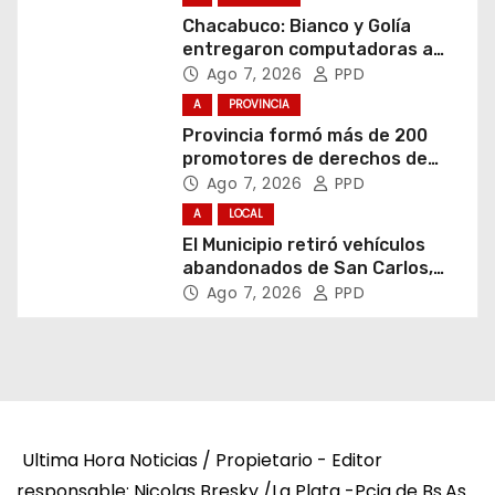
Chacabuco: Bianco y Golía
entregaron computadoras a
estudiantes
Ago 7, 2026
PPD
A
PROVINCIA
Provincia formó más de 200
promotores de derechos de
niñas, niños y adolescentes
Ago 7, 2026
PPD
A
LOCAL
El Municipio retiró vehículos
abandonados de San Carlos,
Olmos y el casco urbano
Ago 7, 2026
PPD
Ultima Hora Noticias / Propietario - Editor
responsable: Nicolas Bresky /La Plata -Pcia de Bs.As.