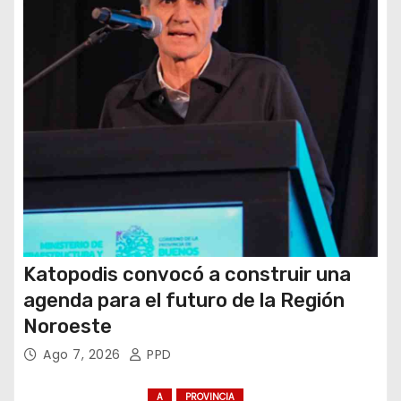
r
a
d
a
s
Katopodis convocó a construir una
agenda para el futuro de la Región
Noroeste
Ago 7, 2026
PPD
A
PROVINCIA