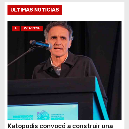
e
ULTIMAS NOTICIAS
n
A
PROVINCIA
t
r
a
d
a
s
Katopodis convocó a construir una