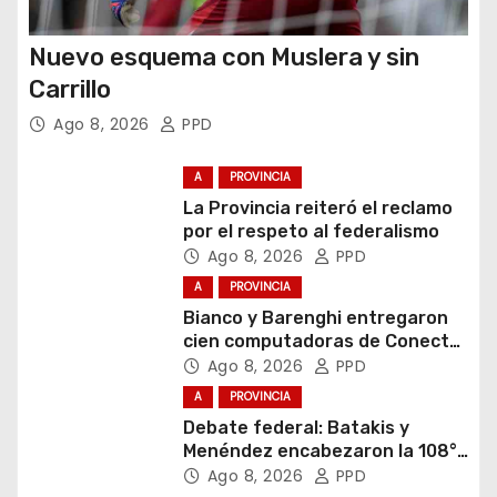
Nuevo esquema con Muslera y sin
Carrillo
Ago 8, 2026
PPD
A
PROVINCIA
La Provincia reiteró el reclamo
por el respeto al federalismo
Ago 8, 2026
PPD
A
PROVINCIA
Bianco y Barenghi entregaron
cien computadoras de Conectar
Igualdad Bonaerense
Ago 8, 2026
PPD
A
PROVINCIA
Debate federal: Batakis y
Menéndez encabezaron la 108°
Asamblea del CNV
Ago 8, 2026
PPD