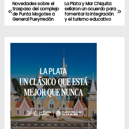
Novedades sobre el
La Plata y Mar Chiquita
N
traspaso del complejo
sellaron un acuerdo para
de Punta Mogotes a
fomentar la integración
a
General Pueyrredón
y el turismo educativo
v
e
g
a
c
i
ó
n
d