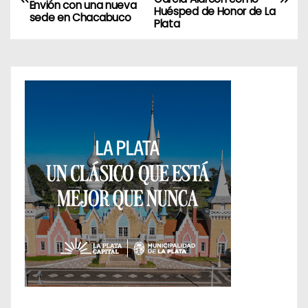
a
Envión con una nueva
Huésped de Honor de La
sede en Chacabuco
Plata
v
e
g
a
c
i
ó
n
d
e