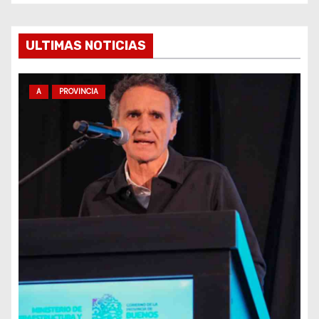
e
ULTIMAS NOTICIAS
n
t
A
PROVINCIA
r
a
d
a
s