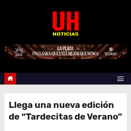
S
k
i
p
t
o
c
o
n
t
e
n
t
Llega una nueva edición
de “Tardecitas de Verano”