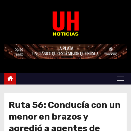
S
k
i
p
t
o
c
o
n
t
e
n
t
Ruta 56: Conducía con un
menor en brazos y
agredió a agentes de