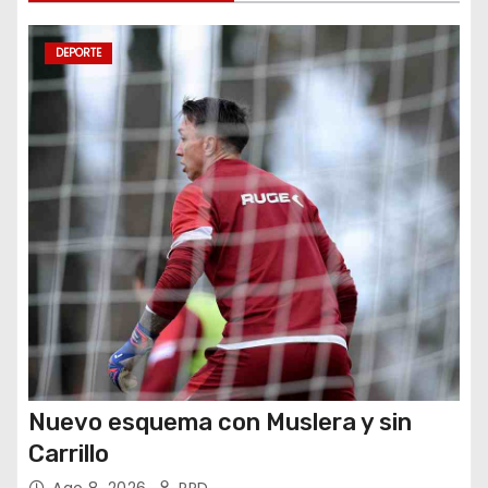
n
t
DEPORTE
r
a
d
a
s
Nuevo esquema con Muslera y sin
Carrillo