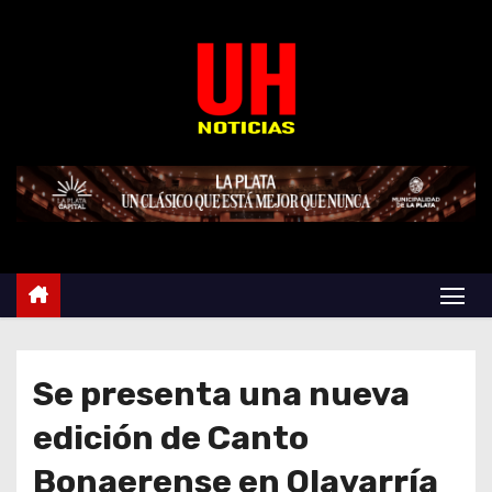
S
k
i
p
t
o
c
o
n
t
e
n
t
Se presenta una nueva
edición de Canto
Bonaerense en Olavarría