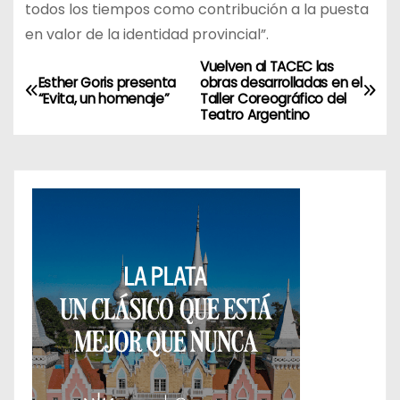
todos los tiempos como contribución a la puesta
en valor de la identidad provincial”.
Vuelven al TACEC las
N
Esther Goris presenta
obras desarrolladas en el
“Evita, un homenaje”
Taller Coreográfico del
a
Teatro Argentino
v
e
g
a
c
i
ó