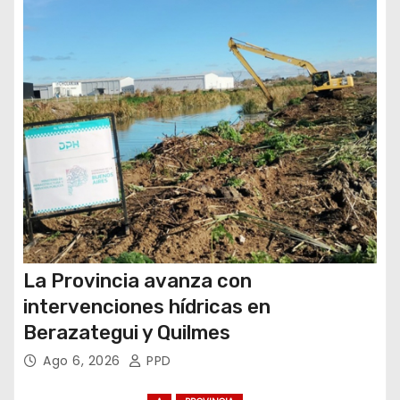
r
a
d
a
s
La Provincia avanza con
intervenciones hídricas en
Berazategui y Quilmes
Ago 6, 2026
PPD