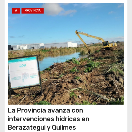
t
r
A
PROVINCIA
a
d
a
s
La Provincia avanza con
intervenciones hídricas en
Berazategui y Quilmes