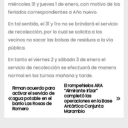
miércoles 31 y jueves 1 de enero, con motivo de los
feriados correspondientes a Año nuevo.
En tal sentido, el 31 y 1ro no se brindará el servicio
de recolección, por lo cual se solicita a los
vecinos no sacar las bolsas de residuos a la vía
pública.
En tanto el viernes 2 y sábado 3 de enero el
servicio de recolección se efectuará de manera
normal en los turnos mañana y tarde.
El rompehielos ARA
N
Firman acuerdo para
“Almirante Irízar”
activar el servicio de
completó las
a
agua potable en el
operaciones en la Base
barrio Las Rosas de
Antártica Conjunta
Romero
v
Marambio
e