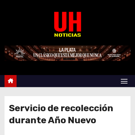
S
k
i
p
t
o
c
o
n
t
e
n
t
Servicio de recolección
durante Año Nuevo