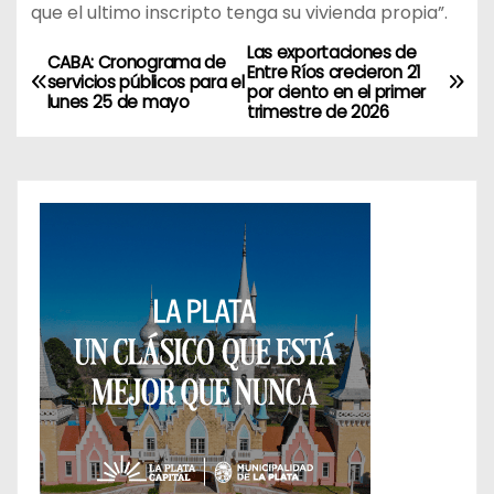
que el ultimo inscripto tenga su vivienda propia”.
Las exportaciones de
N
CABA: Cronograma de
Entre Ríos crecieron 21
servicios públicos para el
por ciento en el primer
a
lunes 25 de mayo
trimestre de 2026
v
e
g
a
c
i
ó
n