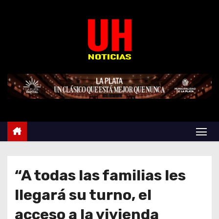
S
k
i
p
t
o
c
o
n
t
e
n
t
“A todas las familias les
llegará su turno, el
acceso a la vivienda