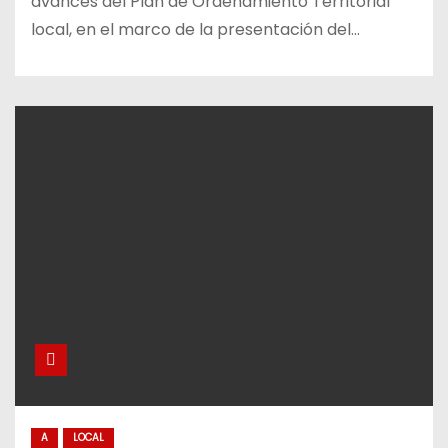
avances del Plan de Ordenamiento Territorial
local, en el marco de la presentación del…
A
LOCAL