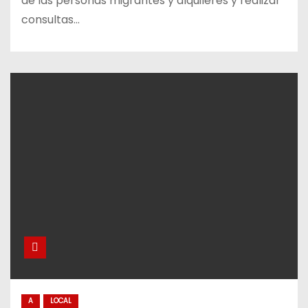
de las personas migrantes y alquileres y realizar
consultas…
A
LOCAL