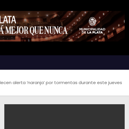
blecen alerta ‘naranja’ por tormentas durante este jueves