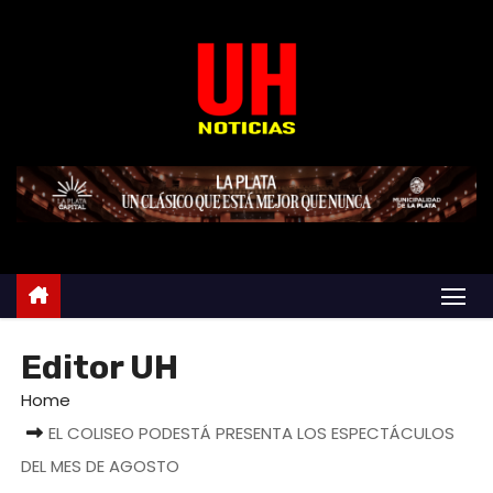
S
k
i
p
t
o
c
o
n
t
e
n
Editor UH
t
Home
EL COLISEO PODESTÁ PRESENTA LOS ESPECTÁCULOS
DEL MES DE AGOSTO