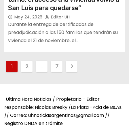
San Luis para quedarse”
May 24, 2026
Editor UH
Durante la entrega de certificados de
preadjudicación a las 150 familias que tendrán su
vivienda el 21 de noviembre, el…
P
1
2
…
7
a
g
Ultima Hora Noticias / Propietario - Editor
i
responsable: Nicolas Bresky /La Plata -Pcia de Bs.As.
n
// Correo: uhnoticiasargentinas@gmail.com //
Registro DNDA en trámite
a