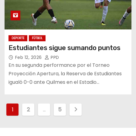
DEPORTE
FÚTBOL
Estudiantes sigue sumando puntos
Feb 12, 2026
PPD
En su segunda performance por el Torneo
Proyección Apertura, la Reserva de Estudiantes
igualó 0-0 ante Quilmes en el Estadio…
P
1
2
…
5
a
g