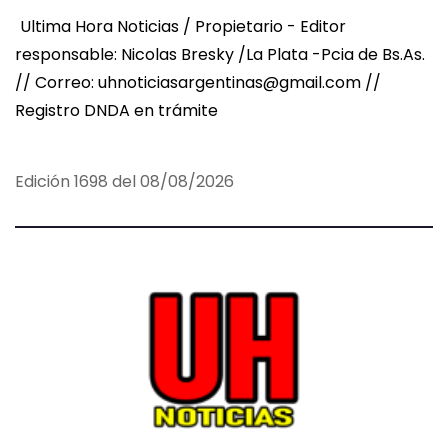
Ultima Hora Noticias / Propietario - Editor
i
responsable: Nicolas Bresky /La Plata -Pcia de Bs.As.
n
// Correo: uhnoticiasargentinas@gmail.com //
Registro DNDA en trámite
a
c
Edición 1698 del 08/08/2026
i
ó
n
d
e
e