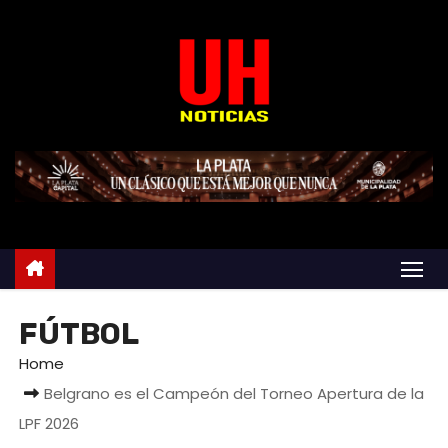
S
k
i
p
t
o
c
o
n
t
e
n
FÚTBOL
t
Home
Belgrano es el Campeón del Torneo Apertura de la
LPF 2026