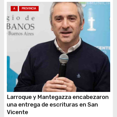
n
A
PROVINCIA
t
r
a
d
a
s
Larroque y Mantegazza encabezaron
una entrega de escrituras en San
Vicente