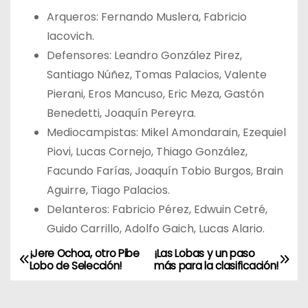
Arqueros: Fernando Muslera, Fabricio
Iacovich.
Defensores: Leandro González Pirez,
Santiago Núñez, Tomas Palacios, Valente
Pierani, Eros Mancuso, Eric Meza, Gastón
Benedetti, Joaquín Pereyra.
Mediocampistas: Mikel Amondarain, Ezequiel
Piovi, Lucas Cornejo, Thiago González,
Facundo Farías, Joaquín Tobio Burgos, Brain
Aguirre, Tiago Palacios.
Delanteros: Fabricio Pérez, Edwuin Cetré,
Guido Carrillo, Adolfo Gaich, Lucas Alario.
¡Jere Ochoa, otro Pibe
¡Las Lobas y un paso
N
Lobo de Selección!
más para la clasificación!
a