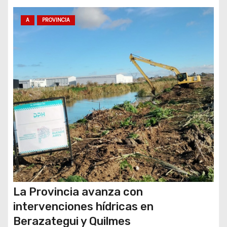
n
t
A
PROVINCIA
r
a
d
a
s
La Provincia avanza con
intervenciones hídricas en
Berazategui y Quilmes