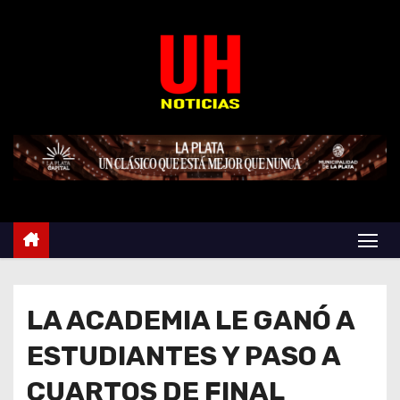
S
k
i
p
t
o
c
o
n
t
e
n
t
LA ACADEMIA LE GANÓ A
ESTUDIANTES Y PASO A
CUARTOS DE FINAL