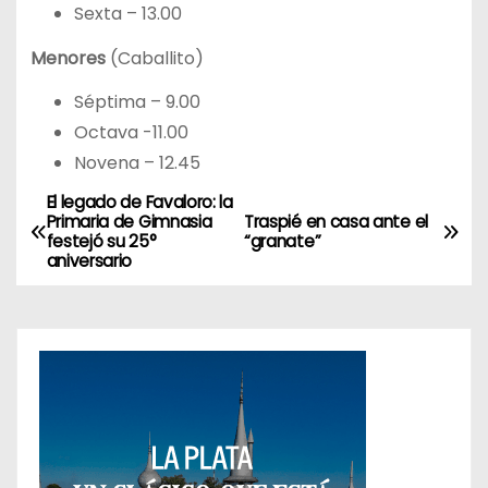
Sexta – 13.00
Menores
(Caballito)
Séptima – 9.00
Octava -11.00
Novena – 12.45
El legado de Favaloro: la
N
Primaria de Gimnasia
Traspié en casa ante el
festejó su 25°
“granate”
a
aniversario
v
e
g
a