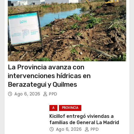
d
a
s
La Provincia avanza con
intervenciones hídricas en
Berazategui y Quilmes
Ago 6, 2026
PPD
A
PROVINCIA
Kicillof entregó viviendas a
familias de General La Madrid
Ago 6, 2026
PPD