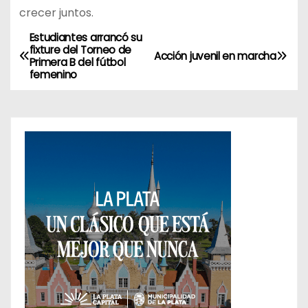
crecer juntos.
Estudiantes arrancó su
N
fixture del Torneo de
Acción juvenil en marcha
Primera B del fútbol
a
femenino
v
e
g
a
c
i
ó
n