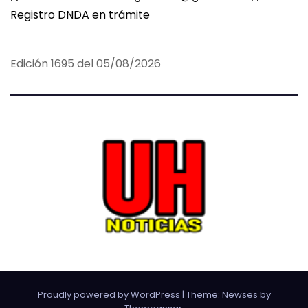
Registro DNDA en trámite
a
c
Edición 1695 del 05/08/2026
i
ó
n
d
e
e
n
t
Proudly powered by WordPress
|
Theme:
Newses
by