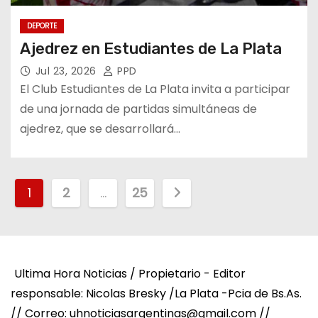
DEPORTE
Ajedrez en Estudiantes de La Plata
Jul 23, 2026
PPD
El Club Estudiantes de La Plata invita a participar
de una jornada de partidas simultáneas de
ajedrez, que se desarrollará…
P
1
2
…
25
a
g
Ultima Hora Noticias / Propietario - Editor
i
responsable: Nicolas Bresky /La Plata -Pcia de Bs.As.
n
// Correo: uhnoticiasargentinas@gmail.com //