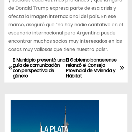
de Donald Trump expresa parte de esa crisis y
afecta la imagen internacional del país. En ese
marco, aseguró que “no hay nadie caritativo en el
escenario internacional pero Argentina puede
encontrar muchos socios muy interesados en las
cosas muy valiosas que tiene nuestro país”.
El Municipio presentó una
El Gobierno bonaerense
N
guía de comunicación
relanzó el Consejo
con perspectiva de
Provincial de Vivienda y
a
género
Hábitat
v
e
g
a