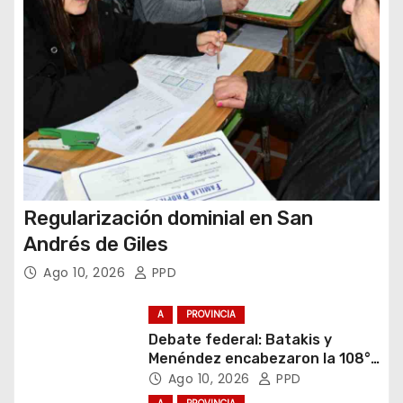
d
a
s
Regularización dominial en San
Andrés de Giles
Ago 10, 2026
PPD
A
PROVINCIA
Debate federal: Batakis y
Menéndez encabezaron la 108°
Asamblea del CNV
Ago 10, 2026
PPD