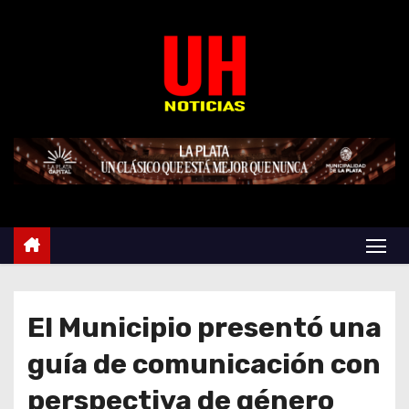
S
k
i
p
t
o
c
o
n
t
e
n
t
El Municipio presentó una
guía de comunicación con
perspectiva de género