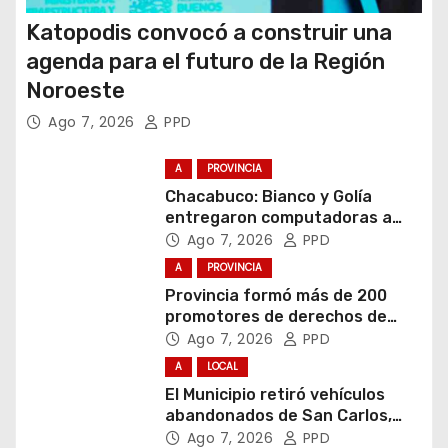
Katopodis convocó a construir una
agenda para el futuro de la Región
Noroeste
Ago 7, 2026
PPD
A
PROVINCIA
Chacabuco: Bianco y Golía
entregaron computadoras a
estudiantes
Ago 7, 2026
PPD
A
PROVINCIA
Provincia formó más de 200
promotores de derechos de
niñas, niños y adolescentes
Ago 7, 2026
PPD
A
LOCAL
El Municipio retiró vehículos
abandonados de San Carlos,
Olmos y el casco urbano
Ago 7, 2026
PPD