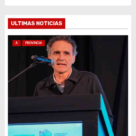
e
e
ULTIMAS NOTICIAS
n
t
A
PROVINCIA
r
a
d
a
s