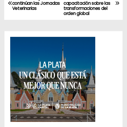
continúan las Jornadas
capacitación sobre las
a
Veterinarias
transformaciones del
orden global
v
e
g
a
c
i
ó
n
d