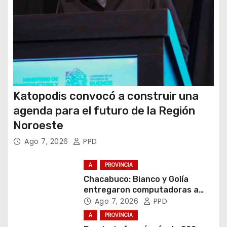
a
s
Katopodis convocó a construir una
agenda para el futuro de la Región
Noroeste
Ago 7, 2026
PPD
A
PROVINCIA
Chacabuco: Bianco y Golía
entregaron computadoras a
estudiantes
Ago 7, 2026
PPD
A
PROVINCIA