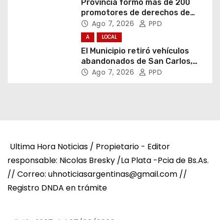
Provincia formó más de 200
promotores de derechos de
niñas, niños y adolescentes
Ago 7, 2026
PPD
A
LOCAL
El Municipio retiró vehículos
abandonados de San Carlos,
Olmos y el casco urbano
Ago 7, 2026
PPD
Ultima Hora Noticias / Propietario - Editor
responsable: Nicolas Bresky /La Plata -Pcia de Bs.As.
// Correo: uhnoticiasargentinas@gmail.com //
Registro DNDA en trámite