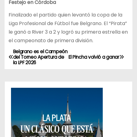
Festejo en Córdoba
Finalizado el partido quien levantó la copa de la
Liga Profesional de Fútbol fue Belgrano. El “Pirata”
le ganó a River 3 a 2 y logró su primera estrella en
el campeonato de primera división.
Belgrano es el Campeón
N
del Torneo Apertura de
El Pincha volvió a ganar
la LPF 2026
a
v
e
g
a
c