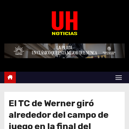
S
k
i
p
t
o
c
o
n
t
e
n
t
El TC de Werner giró
alrededor del campo de
juego en la final del