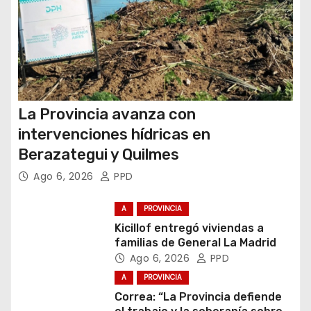
s
La Provincia avanza con
intervenciones hídricas en
Berazategui y Quilmes
Ago 6, 2026
PPD
A
PROVINCIA
Kicillof entregó viviendas a
familias de General La Madrid
Ago 6, 2026
PPD
A
PROVINCIA
Correa: “La Provincia defiende