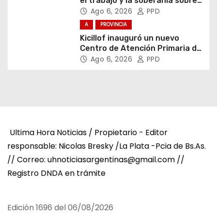
el trabajo y la soberanía sobre
puertos y ríos”
Ago 6, 2026
PPD
A
PROVINCIA
Kicillof inauguró un nuevo
Centro de Atención Primaria de
la Salud
Ago 6, 2026
PPD
Ultima Hora Noticias / Propietario - Editor
responsable: Nicolas Bresky /La Plata -Pcia de Bs.As.
// Correo: uhnoticiasargentinas@gmail.com //
Registro DNDA en trámite
Edición 1696 del 06/08/2026