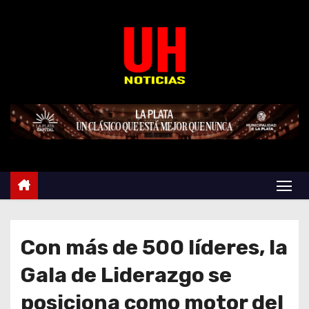
S
k
i
p
t
o
c
o
n
t
e
n
t
Con más de 500 líderes, la
Gala de Liderazgo se
posiciona como motor del