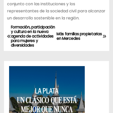
conjunto con las instituciones y los
representantes de la sociedad civil para alcanzar
un desarrollo sostenible en la región.
Formación, participación
N
y cultura en la nueva
Más familias propietarias
agenda de actividades
a
en Mercedes
para mujeres y
diversidades
v
e
g
a
c
i