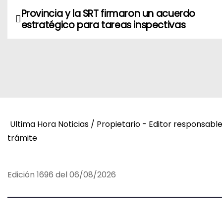
Provincia y la SRT firmaron un acuerdo
N
estratégico para tareas inspectivas
a
v
e
g
a
Ultima Hora Noticias / Propietario - Editor responsabl
trámite
c
i
Edición 1696 del 06/08/2026
ó
n