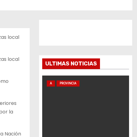
as local
as local
ULTIMAS NOTICIAS
como
A
PROVINCIA
eriores
por la
la Nación