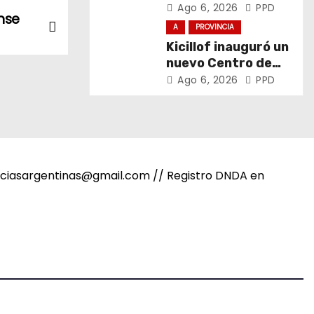
el trabajo y la
Ago 6, 2026
PPD
nse
soberanía sobre
A
PROVINCIA
puertos y ríos”
Kicillof inauguró un
nuevo Centro de
Atención Primaria
Ago 6, 2026
PPD
de la Salud
noticiasargentinas@gmail.com // Registro DNDA en