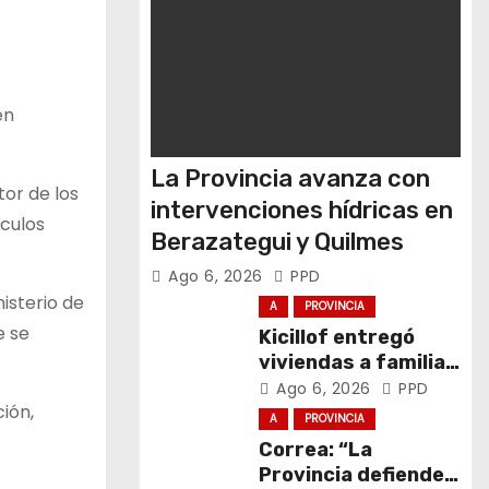
en
La Provincia avanza con
or de los
intervenciones hídricas en
ículos
Berazategui y Quilmes
Ago 6, 2026
PPD
isterio de
A
PROVINCIA
e se
Kicillof entregó
viviendas a familias
de General La
Ago 6, 2026
PPD
ión,
Madrid
A
PROVINCIA
Correa: “La
Provincia defiende