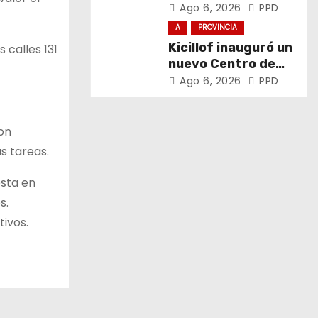
el trabajo y la
Ago 6, 2026
PPD
soberanía sobre
A
PROVINCIA
puertos y ríos”
Kicillof inauguró un
 calles 131
nuevo Centro de
Atención Primaria
Ago 6, 2026
PPD
de la Salud
on
as tareas.
esta en
s.
ivos.