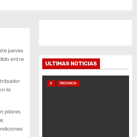
este jueves
dido entre
ULTIMAS NOTICIAS
tribuidor
A
PROVINCIA
on la
n pilares
as
ondiciones