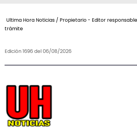
e
Ultima Hora Noticias / Propietario - Editor responsabl
g
trámite
a
c
Edición 1696 del 06/08/2026
i
ó
n
d
e
e