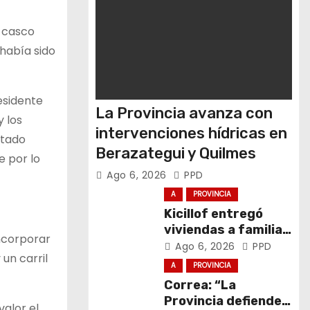
l casco
 había sido
esidente
La Provincia avanza con
y los
intervenciones hídricas en
stado
Berazategui y Quilmes
e por lo
Ago 6, 2026
PPD
A
PROVINCIA
Kicillof entregó
viviendas a familias
incorporar
de General La
Ago 6, 2026
PPD
un carril
Madrid
A
PROVINCIA
Correa: “La
Provincia defiende
valor el