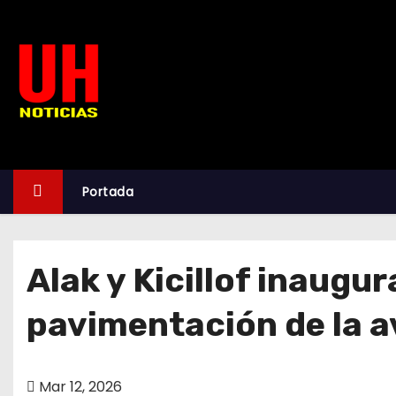
S
k
i
p
t
o
c
o
Portada
n
t
e
Alak y Kicillof inaugu
n
t
pavimentación de la a
Mar 12, 2026