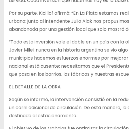
de vida. Cada inversión que hacemos hoy es la base 
Por su parte, Kicillof afirmó: “En La Plata estamos re
urbano: junto al intendente Julio Alak nos propusimo
abandonada por una gestión local que solo mostró des
“Todo esta inversión vale el doble en un país con la 
Javier Milei: nunca en la historia argentina se vio alg
municipios hacemos esfuerzos enormes por mejorar la
nacional está ausente: necesitamos que el President
que pasa en los barrios, las fábricas y nuestras escue
EL DETALLE DE LA OBRA
Según se informó, la intervención consistió en la red
un carril adicional de circulación. De esta manera, l
destinado al estacionamiento.
El objetivo de los trabajos fue optimizar la circulació