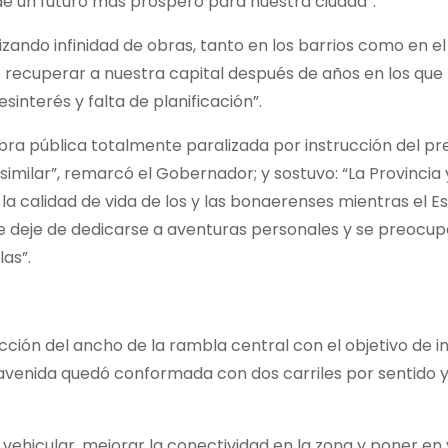
de un futuro más próspero para nuestra ciudad”.
alizando infinidad de obras, tanto en los barrios como en e
s recuperar a nuestra capital después de años en los que
interés y falta de planificación”.
obra pública totalmente paralizada por instrucción del pr
o similar”, remarcó el Gobernador; y sostuvo: “La Provincia 
 calidad de vida de los y las bonaerenses mientras el E
e deje de dedicarse a aventuras personales y se preocup
las”.
ucción del ancho de la rambla central con el objetivo de 
a avenida quedó conformada con dos carriles por sentido y 
n vehicular, mejorar la conectividad en la zona y poner en 