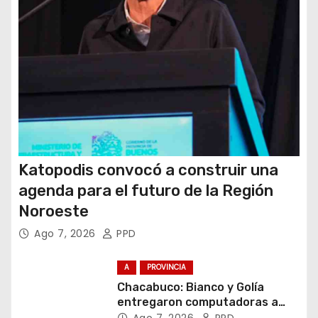
d
a
s
Katopodis convocó a construir una
agenda para el futuro de la Región
Noroeste
Ago 7, 2026
PPD
A
PROVINCIA
Chacabuco: Bianco y Golía
entregaron computadoras a
estudiantes
Ago 7, 2026
PPD