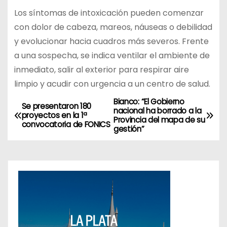
Los síntomas de intoxicación pueden comenzar
con dolor de cabeza, mareos, náuseas o debilidad
y evolucionar hacia cuadros más severos. Frente
a una sospecha, se indica ventilar el ambiente de
inmediato, salir al exterior para respirar aire
limpio y acudir con urgencia a un centro de salud.
Bianco: “El Gobierno
N
Se presentaron 180
nacional ha borrado a la
proyectos en la 1ª
Provincia del mapa de su
a
convocatoria de FONICS
gestión”
v
e
g
a