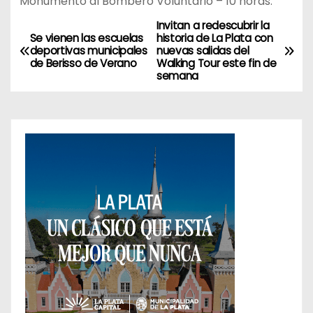
Monumento al Bombero Voluntario – 10 horas.
Invitan a redescubrir la
N
Se vienen las escuelas
historia de La Plata con
deportivas municipales
nuevas salidas del
a
de Berisso de Verano
Walking Tour este fin de
semana
v
e
g
a
c
i
ó
n