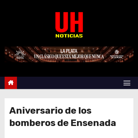
S
k
i
p
t
o
c
o
n
t
e
n
t
Aniversario de los
bomberos de Ensenada