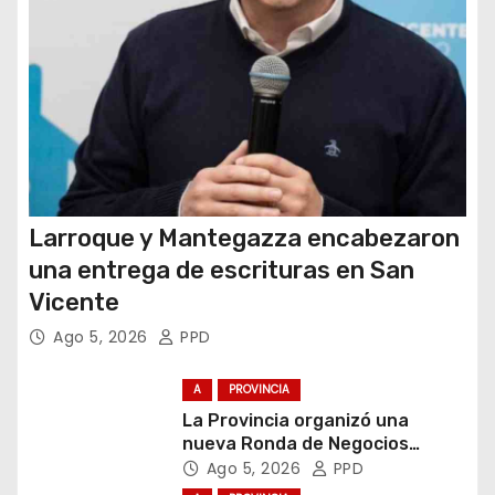
d
a
s
Larroque y Mantegazza encabezaron
una entrega de escrituras en San
Vicente
Ago 5, 2026
PPD
A
PROVINCIA
La Provincia organizó una
nueva Ronda de Negocios
Internacional en Luján
Ago 5, 2026
PPD