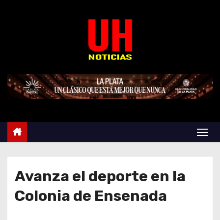
S
k
i
p
t
o
c
o
n
t
e
n
t
Avanza el deporte en la
Colonia de Ensenada