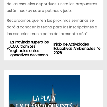
de las escuelas deportivas. Entre las propuestas
están hockey sobre patines y judo.
Recordamos que “en las próximas semanas se
dará a conocer la fecha para las inscripciones a
las escuelas municipales del presente año”.
La Provincia superó los
N
Inicio de Actividades
6.500 trámites
Educativas Ambientales
registrales en los
a
2026
operativos de verano
v
e
g
a
c