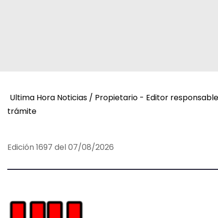
c
i
ó
n
d
Ultima Hora Noticias / Propietario - Editor responsabl
trámite
e
e
Edición 1697 del 07/08/2026
n
t
r
a