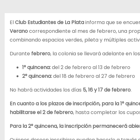
El
Club Estudiantes de La Plata
informa que se encuent
Verano
correspondiente al mes de febrero, una propue
combinando espacios verdes, pileta y múltiples activi
Durante
febrero
, la colonia se llevará adelante en lo
1° quincena:
del 2 de febrero al 13 de febrero
2° quincena:
del 18 de febrero al 27 de febrero
No habrá actividades los días
5, 16 y 17 de febrero
.
En cuanto a los plazos de inscripción, para la 1° qui
habilitarse el 2 de febrero
, hasta completar los cupos
Para la 2° quincena, la inscripción permanecerá abier
Quienes deseen inscribirse pueden hacerlo a través 