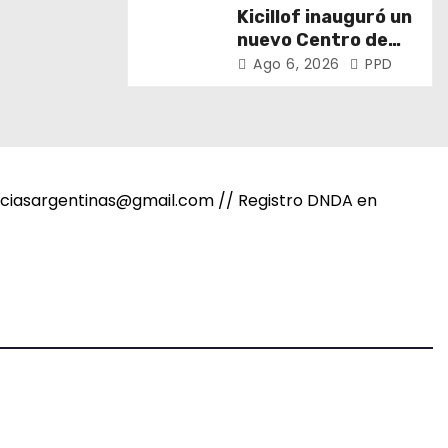
puertos y ríos”
Kicillof inauguró un
nuevo Centro de
Atención Primaria
Ago 6, 2026
PPD
de la Salud
noticiasargentinas@gmail.com // Registro DNDA en