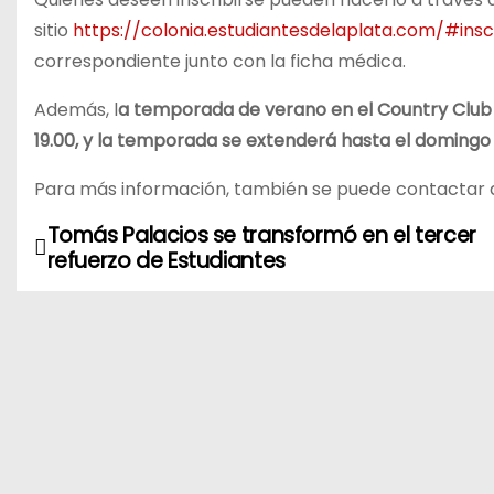
sitio
https://colonia.estudiantesdelaplata.com/#ins
correspondiente junto con la ficha médica.
Además, l
a temporada de verano en el Country Club de 
19.00, y la temporada se extenderá hasta el domingo 
Para más información, también se puede contactar a 
Tomás Palacios se transformó en el tercer
N
refuerzo de Estudiantes
a
v
e
g
a