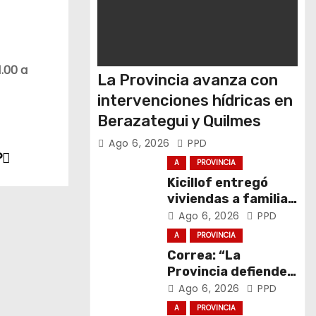
1.00 a
La Provincia avanza con
intervenciones hídricas en
Berazategui y Quilmes
Ago 6, 2026
PPD
?
A
PROVINCIA
Kicillof entregó
viviendas a familias
de General La
Ago 6, 2026
PPD
Madrid
A
PROVINCIA
Correa: “La
Provincia defiende
el trabajo y la
Ago 6, 2026
PPD
soberanía sobre
A
PROVINCIA