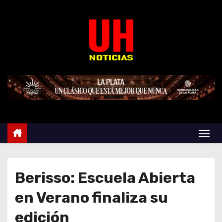
S
k
i
p
t
o
c
o
n
t
e
n
t
Berisso: Escuela Abierta
en Verano finaliza su
edición