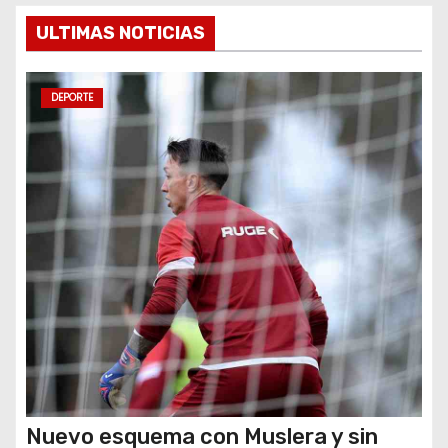
e
ULTIMAS NOTICIAS
n
t
DEPORTE
r
a
d
a
s
Nuevo esquema con Muslera y sin