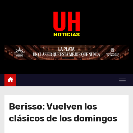
S
k
i
p
t
o
c
o
n
t
e
n
t
Berisso: Vuelven los
clásicos de los domingos