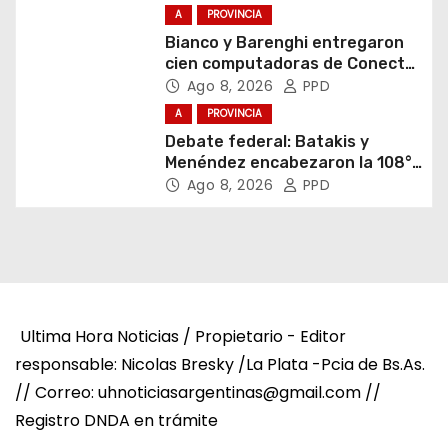
A
PROVINCIA
Bianco y Barenghi entregaron
cien computadoras de Conectar
Igualdad Bonaerense
Ago 8, 2026
PPD
A
PROVINCIA
Debate federal: Batakis y
Menéndez encabezaron la 108°
Asamblea del CNV
Ago 8, 2026
PPD
Ultima Hora Noticias / Propietario - Editor
responsable: Nicolas Bresky /La Plata -Pcia de Bs.As.
// Correo: uhnoticiasargentinas@gmail.com //
Registro DNDA en trámite