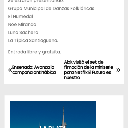
Se estarán presentando:
Grupo Municipal de Danzas Folklóricas
El Humedal
Noe Miranda
Luna Sachera
La Típica Santiagueña.
Entrada libre y gratuita.
Alak visitó el set de
N
Ensenada: Avanza la
filmación de la miniserie
campaña antirrábica
para Netflix El Futuro es
a
nuestro
v
e
g
a