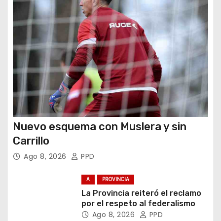
a
d
a
s
Nuevo esquema con Muslera y sin
Carrillo
Ago 8, 2026
PPD
A
PROVINCIA
La Provincia reiteró el reclamo
por el respeto al federalismo
Ago 8, 2026
PPD