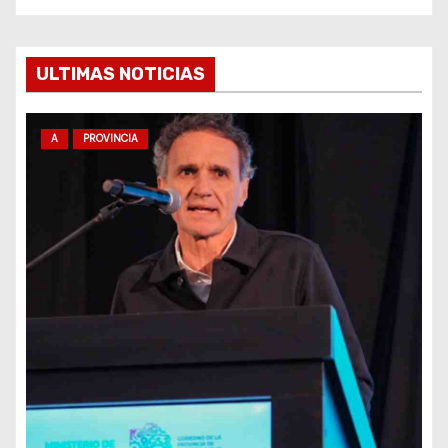
e
e
ULTIMAS NOTICIAS
n
A
PROVINCIA
t
r
a
d
a
s