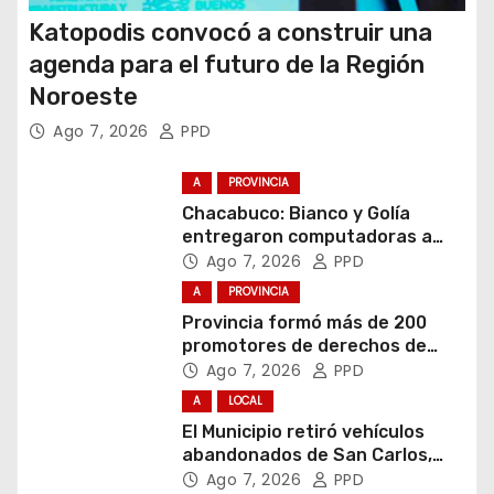
Katopodis convocó a construir una
agenda para el futuro de la Región
Noroeste
Ago 7, 2026
PPD
A
PROVINCIA
Chacabuco: Bianco y Golía
entregaron computadoras a
estudiantes
Ago 7, 2026
PPD
A
PROVINCIA
Provincia formó más de 200
promotores de derechos de
niñas, niños y adolescentes
Ago 7, 2026
PPD
A
LOCAL
El Municipio retiró vehículos
abandonados de San Carlos,
Olmos y el casco urbano
Ago 7, 2026
PPD