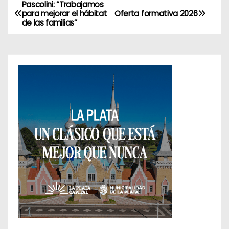
Pascolini: “Trabajamos
N
para mejorar el hábitat
Oferta formativa 2026
de las familias”
a
v
e
g
a
c
i
ó
n
d