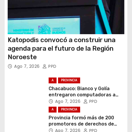
s
Katopodis convocó a construir una
agenda para el futuro de la Región
Noroeste
Ago 7, 2026
PPD
A
PROVINCIA
Chacabuco: Bianco y Golía
entregaron computadoras a
estudiantes
Ago 7, 2026
PPD
A
PROVINCIA
Provincia formó más de 200
promotores de derechos de
niñas, niños y adolescentes
Ago 7, 2026
PPD