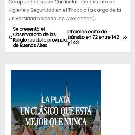
Complementación Curricular Licenciatura en
Higiene y Seguridad en el Trabajo (a cargo de la
Universidad Nacional de Avellaneda).
Se presentó el
N
Informan corte de
Observatorio de las
tránsito en 72 entre 142
Religiones de la provincia
a
y 143
de Buenos Aires
v
e
g
a
c
i
ó