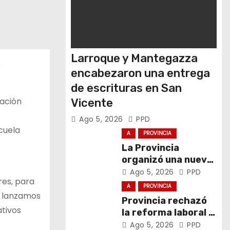
Larroque y Mantegazza
5
encabezaron una entrega
de escrituras en San
cación
Vicente
Ago 5, 2026
PPD
scuela
A
PROVINCIA
La Provincia
organizó una nueva
Ronda de Negocios
Ago 5, 2026
PPD
res, para
Internacional en
A
PROVINCIA
Luján
n lanzamos
Provincia rechazó
ativos
la reforma laboral y
defendió los
Ago 5, 2026
PPD