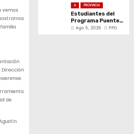
derechos de los
A
PROVINCIA
do vemos
trabajadores
Estudiantes del
emostramos
Programa Puentes
familia
visitaron Exactas
Ago 5, 2026
PPD
sentación
 Dirección
onaerense.
erramienta
ad de
 Agustín