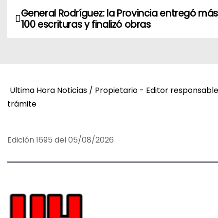
General Rodríguez: la Provincia entregó má
N
100 escrituras y finalizó obras
a
v
e
Ultima Hora Noticias / Propietario - Editor responsabl
g
trámite
a
c
Edición 1695 del 05/08/2026
i
ó
n