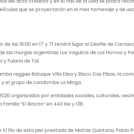
a del acto creativo y en el hall de la Sala se podrá reco
películas que se proyectarán en el mes homenaje y de us
de las 16:00 en 17 y 71 tendrá lugar el Desfile de Carnava
 de las murgas argentinas Los Vaguitos de Los Hornos y P
 y Fulana de Tal.
amba reggae Batuque Villa Elisa y Bloco Das Pibas, la co
e y el grupo de candombe La Minga.
026 organizados por entidades sociales, culturales, vecin
 Familia “El Rincón” en 443 bis y 138.
ar El filo de esta piel prestada de Matías Quintana, Pablo 