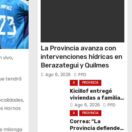
La Provincia avanza con
intervenciones hídricas en
 vivo,
Berazategui y Quilmes
Ago 6, 2026
PPD
que tendrá
A
PROVINCIA
Kicillof entregó
viviendas a familias
ocalidades,
de General La
Ago 6, 2026
PPD
Los Hornos
Madrid
A
PROVINCIA
Correa: “La
Provincia defiende
de milonga