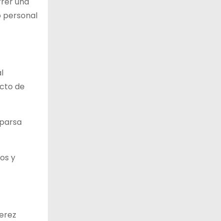
rrer una
o personal
l
acto de
mparsa
os y
Perez