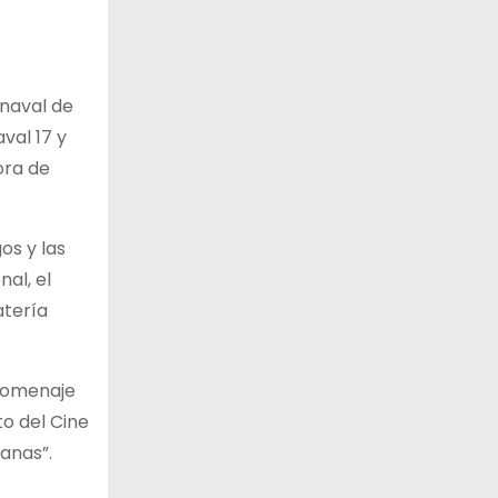
rnaval de
val 17 y
ora de
os y las
al, el
atería
 homenaje
to del Cine
anas”.