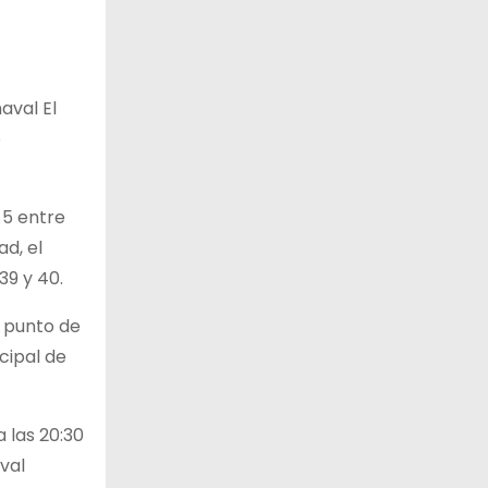
aval El
o
 5 entre
ad, el
39 y 40.
o punto de
cipal de
a las 20:30
val