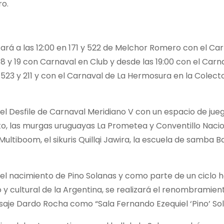
ro.
á a las 12:00 en 171 y 522 de Melchor Romero con el Ca
 18 y 19 con Carnaval en Club y desde las 19:00 con el Carna
 523 y 211 y con el Carnaval de La Hermosura en la Colect
á el Desfile de Carnaval Meridiano V con un espacio de jueg
to, las murgas uruguayas La Prometea y Conventillo Nacion
tiboom, el sikuris Quillqi Jawira, la escuela de samba B
o del nacimiento de Pino Solanas y como parte de un ciclo
 y cultural de la Argentina, se realizará el renombramien
asaje Dardo Rocha como “Sala Fernando Ezequiel ‘Pino’ Sol