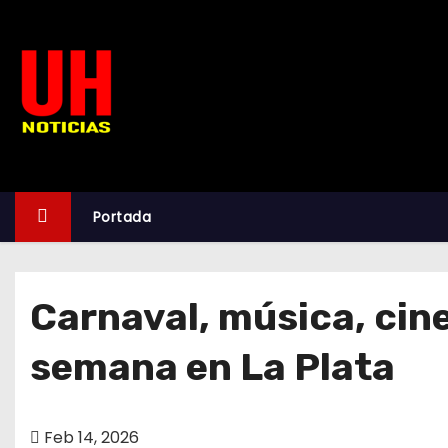
S
k
i
p
t
o
c
o
Portada
n
t
e
Carnaval, música, cine
n
t
semana en La Plata
Feb 14, 2026