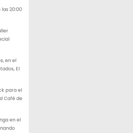
 las 20:00
ller
ecial
s, en el
tados, El
ck para el
al Café de
nga en el
ernando