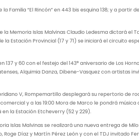
a Familia “El Rincón” en 443 bis esquina 138; y a partir de
 de la Memoria Islas Malvinas Claudio Ledesma dictará el Ta
 la Estación Provincial (17 y 71) se iniciará el circuito esp
n 137 y 60 con el festejo del 143° aniversario de Los Horno
tenses, Alquimia Danza, Dibene-Vasquez con artistas invi
ridiano V, Rompemartillo desplegará su repertorio de ro
 comercial y a las 19:00 Mora de Marco le pondrá música 
 en la Estación Etcheverry (52 y 229).
oria Islas Malvinas se realizará una nueva entrega de Milo
lo, Roge Díaz y Martín Pérez León y con el TDJ invitado F