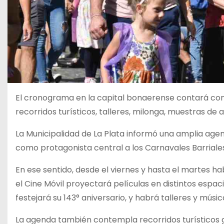
El cronograma en la capital bonaerense contará con f
recorridos turísticos, talleres, milonga, muestras de
La Municipalidad de La Plata informó una amplia age
como protagonista central a los Carnavales Barriales
En ese sentido, desde el viernes y hasta el martes h
el Cine Móvil proyectará películas en distintos espac
festejará su 143° aniversario, y habrá talleres y mús
La agenda también contempla recorridos turísticos g