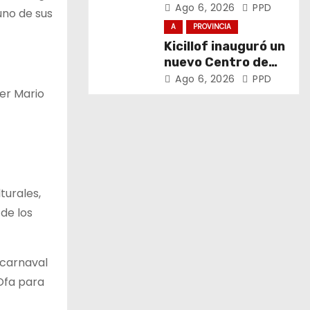
el trabajo y la
Ago 6, 2026
PPD
uno de sus
soberanía sobre
A
PROVINCIA
puertos y ríos”
Kicillof inauguró un
nuevo Centro de
Atención Primaria
Ago 6, 2026
PPD
per Mario
de la Salud
turales,
 de los
l carnaval
 Ofa para