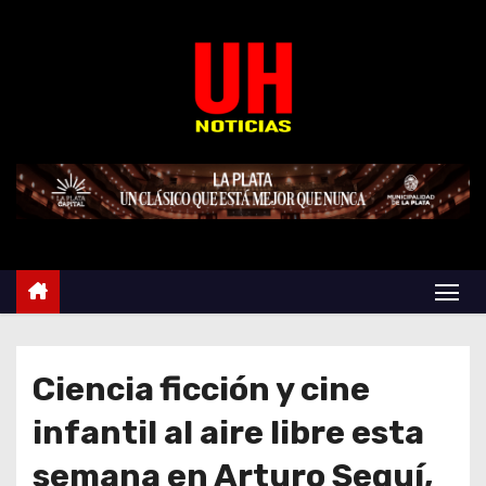
S
k
i
p
t
o
c
o
n
t
e
n
t
Ciencia ficción y cine
infantil al aire libre esta
semana en Arturo Seguí,