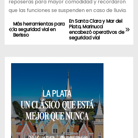
reposeras para mayor comodidad y recordaron
que las funciones se suspenden en caso de lluvia.
En Santa Clara y Mar del
N
Más herramientas para
Plata, Marinucci
la seguridad vial en
encabezó operativos de
a
Berisso
seguridad vial
v
e
g
a
c
i
ó