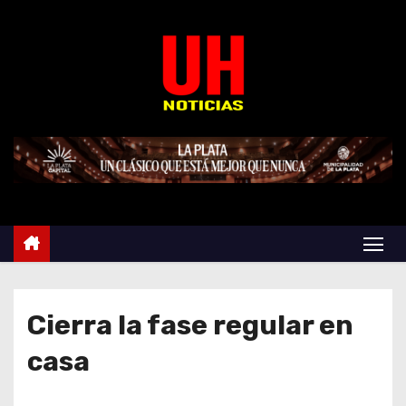
S
k
i
p
t
o
c
o
n
t
e
n
t
Cierra la fase regular en
casa