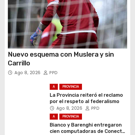
a
s
Nuevo esquema con Muslera y sin
Carrillo
Ago 8, 2026
PPD
A
PROVINCIA
La Provincia reiteró el reclamo
por el respeto al federalismo
Ago 8, 2026
PPD
A
PROVINCIA
Bianco y Barenghi entregaron
cien computadoras de Conectar