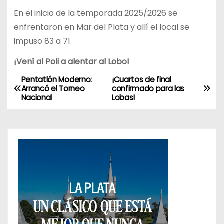
En el inicio de la temporada 2025/2026 se
enfrentaron en Mar del Plata y allí el local se
impuso 83 a 71.
¡Vení al Poli a alentar al Lobo!
Pentatlón Moderno:
¡Cuartos de final
N
Arrancó el Torneo
confirmado para las
Nacional
Lobas!
a
v
e
g
a
c