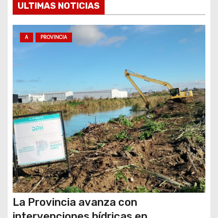
ULTIMAS NOTICIAS
n
t
A
PROVINCIA
r
a
d
a
s
La Provincia avanza con
intervenciones hídricas en