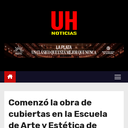
S
k
i
p
t
o
c
o
n
t
e
n
t
Comenzó la obra de
cubiertas en la Escuela
de Arte y Estética de