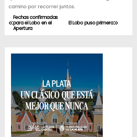
camino por recorrer juntos.
Fechas confirmadas
N
para el Lobo en el
El Lobo puso primera
Apertura
a
v
e
g
a
c
i
ó
n