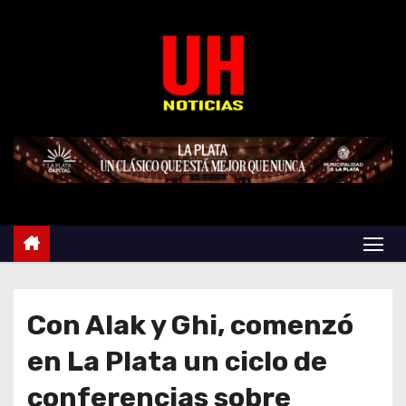
S
k
i
p
t
o
c
o
n
t
e
n
t
Con Alak y Ghi, comenzó
en La Plata un ciclo de
conferencias sobre