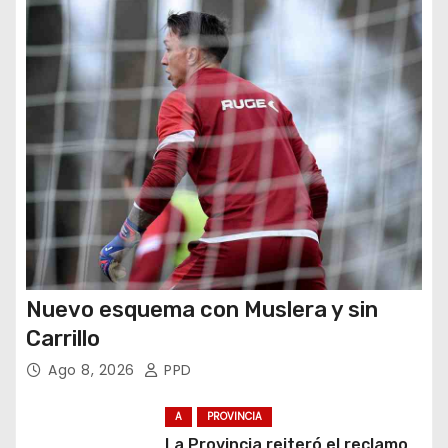
r
a
d
a
s
Nuevo esquema con Muslera y sin
Carrillo
Ago 8, 2026
PPD
A
PROVINCIA
La Provincia reiteró el reclamo