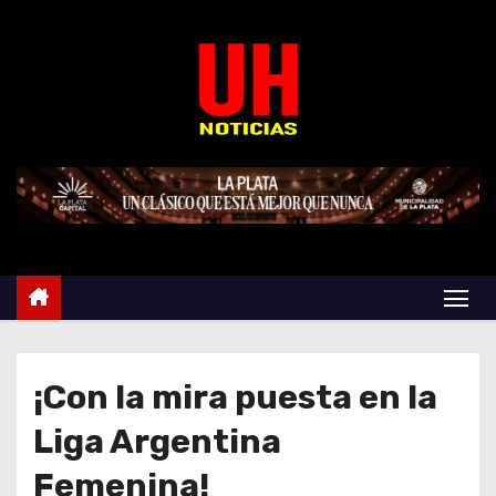
S
k
i
p
t
o
c
o
n
t
e
n
t
¡Con la mira puesta en la
Liga Argentina
Femenina!