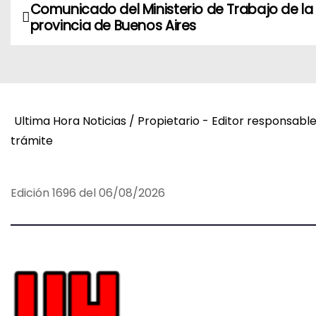
Comunicado del Ministerio de Trabajo de la
N
provincia de Buenos Aires
a
v
e
Ultima Hora Noticias / Propietario - Editor responsabl
g
trámite
a
c
Edición 1696 del 06/08/2026
i
ó
n
d