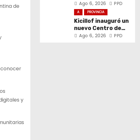
el trabajo y la
Ago 6, 2026
PPD
ntina de
soberanía sobre
A
PROVINCIA
puertos y ríos”
Kicillof inauguró un
nuevo Centro de
Atención Primaria
Ago 6, 2026
PPD
y
de la Salud
y conocer
los
igitales y
munitarias