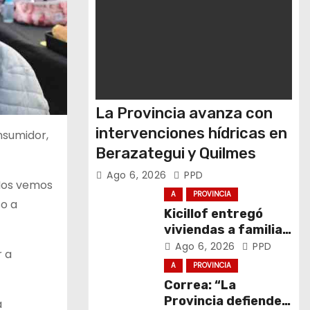
La Provincia avanza con
intervenciones hídricas en
nsumidor,
Berazategui y Quilmes
Ago 6, 2026
PPD
“Nos vemos
A
PROVINCIA
so a
Kicillof entregó
viviendas a familias
de General La
Ago 6, 2026
PPD
r a
Madrid
A
PROVINCIA
Correa: “La
Provincia defiende
a