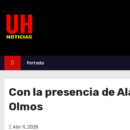
S
k
i
p
t
o
c
o
Portada
n
t
e
Con la presencia de Al
n
t
Olmos
Abr 11, 2026